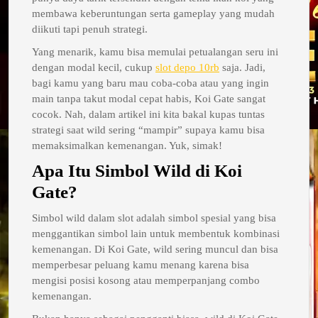
membawa keberuntungan serta gameplay yang mudah
diikuti tapi penuh strategi.
Yang menarik, kamu bisa memulai petualangan seru ini
dengan modal kecil, cukup
slot depo 10rb
saja. Jadi,
bagi kamu yang baru mau coba-coba atau yang ingin
main tanpa takut modal cepat habis, Koi Gate sangat
cocok. Nah, dalam artikel ini kita bakal kupas tuntas
strategi saat wild sering “mampir” supaya kamu bisa
memaksimalkan kemenangan. Yuk, simak!
Apa Itu Simbol Wild di Koi
Gate?
Simbol wild dalam slot adalah simbol spesial yang bisa
menggantikan simbol lain untuk membentuk kombinasi
kemenangan. Di Koi Gate, wild sering muncul dan bisa
memperbesar peluang kamu menang karena bisa
mengisi posisi kosong atau memperpanjang combo
kemenangan.