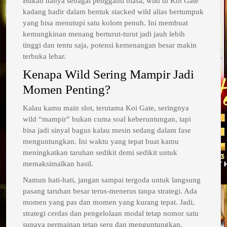
Bukan hanya sebagai pengganti biasa, wild di Koi Gate
kadang hadir dalam bentuk stacked wild alias bertumpuk
yang bisa menutupi satu kolom penuh. Ini membuat
kemungkinan menang berturut-turut jadi jauh lebih
tinggi dan tentu saja, potensi kemenangan besar makin
terbuka lebar.
Kenapa Wild Sering Mampir Jadi
Momen Penting?
Kalau kamu main slot, terutama Koi Gate, seringnya
wild “mampir” bukan cuma soal keberuntungan, tapi
bisa jadi sinyal bagus kalau mesin sedang dalam fase
menguntungkan. Ini waktu yang tepat buat kamu
meningkatkan taruhan sedikit demi sedikit untuk
memaksimalkan hasil.
Namun hati-hati, jangan sampai tergoda untuk langsung
pasang taruhan besar terus-menerus tanpa strategi. Ada
momen yang pas dan momen yang kurang tepat. Jadi,
strategi cerdas dan pengelolaan modal tetap nomor satu
supaya permainan tetap seru dan menguntungkan.