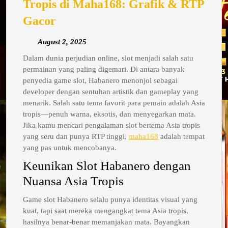
Tropis di Maha168: Grafik & RTP
Slot
Gacor
Habanero
August
August 2, 2025
Bertema
2,
Dalam dunia perjudian online, slot menjadi salah satu
Asia
2025
permainan yang paling digemari. Di antara banyak
Tropis
penyedia game slot, Habanero menonjol sebagai
di
developer dengan sentuhan artistik dan gameplay yang
Maha168:
menarik. Salah satu tema favorit para pemain adalah Asia
tropis—penuh warna, eksotis, dan menyegarkan mata.
Grafik
Jika kamu mencari pengalaman slot bertema Asia tropis
&
yang seru dan punya RTP tinggi,
maha168
adalah tempat
RTP
yang pas untuk mencobanya.
Gacor
Keunikan Slot Habanero dengan
Nuansa Asia Tropis
Game slot Habanero selalu punya identitas visual yang
kuat, tapi saat mereka mengangkat tema Asia tropis,
hasilnya benar-benar memanjakan mata. Bayangkan