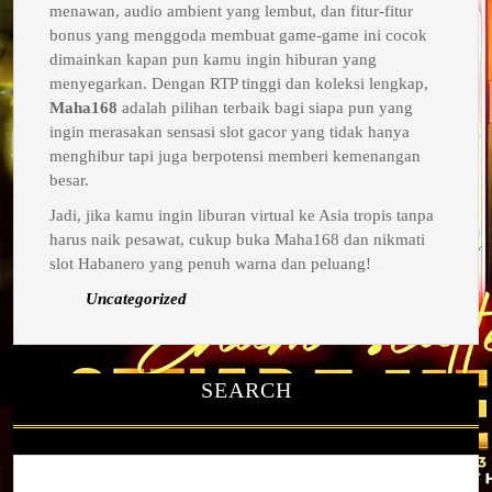
menawan, audio ambient yang lembut, dan fitur-fitur
bonus yang menggoda membuat game-game ini cocok
dimainkan kapan pun kamu ingin hiburan yang
menyegarkan. Dengan RTP tinggi dan koleksi lengkap,
Maha168
adalah pilihan terbaik bagi siapa pun yang
ingin merasakan sensasi slot gacor yang tidak hanya
menghibur tapi juga berpotensi memberi kemenangan
besar.
Jadi, jika kamu ingin liburan virtual ke Asia tropis tanpa
harus naik pesawat, cukup buka Maha168 dan nikmati
slot Habanero yang penuh warna dan peluang!
Uncategorized
SEARCH