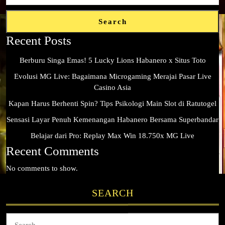
Search
Recent Posts
Berburu Singa Emas! 5 Lucky Lions Habanero x Situs Toto
Evolusi MG Live: Bagaimana Microgaming Merajai Pasar Live
Casino Asia
Kapan Harus Berhenti Spin? Tips Psikologi Main Slot di Ratutogel
Sensasi Layar Penuh Kemenangan Habanero Bersama Superbandar
Belajar dari Pro: Replay Max Win 18.750x MG Live
Recent Comments
No comments to show.
SEARCH
Search