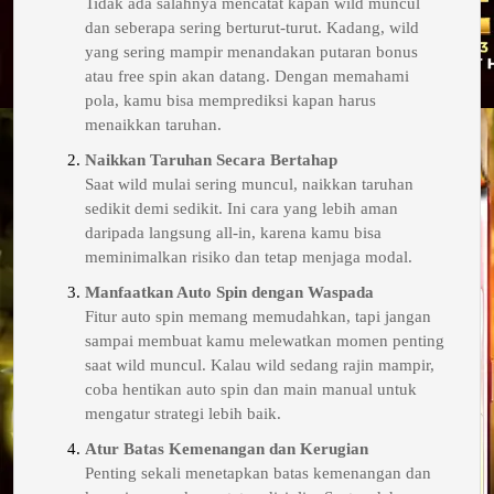
Tidak ada salahnya mencatat kapan wild muncul
dan seberapa sering berturut-turut. Kadang, wild
yang sering mampir menandakan putaran bonus
atau free spin akan datang. Dengan memahami
pola, kamu bisa memprediksi kapan harus
menaikkan taruhan.
Naikkan Taruhan Secara Bertahap
Saat wild mulai sering muncul, naikkan taruhan
sedikit demi sedikit. Ini cara yang lebih aman
daripada langsung all-in, karena kamu bisa
meminimalkan risiko dan tetap menjaga modal.
Manfaatkan Auto Spin dengan Waspada
Fitur auto spin memang memudahkan, tapi jangan
sampai membuat kamu melewatkan momen penting
saat wild muncul. Kalau wild sedang rajin mampir,
coba hentikan auto spin dan main manual untuk
mengatur strategi lebih baik.
Atur Batas Kemenangan dan Kerugian
Penting sekali menetapkan batas kemenangan dan