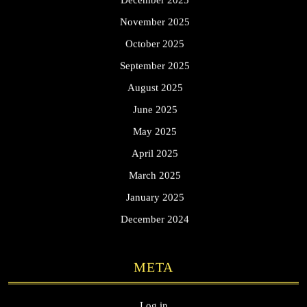
November 2025
October 2025
September 2025
August 2025
June 2025
May 2025
April 2025
March 2025
January 2025
December 2024
META
Log in