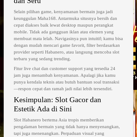
dan Seru
Selain pilihan game, kenyamanan bermain juga jadi
keunggulan Maha168. Antarmuka situsnya bersih dan
cepat diakses baik lewat desktop maupun perangkat
mobile. Tidak ada gangguan iklan atau elemen yang
membuat mata lelah. Navigasinya pun intuitif; kamu bisa
dengan mudah mencari game favorit, filter berdasarkan
provider seperti Habanero, atau langsung mencoba slot
terbaru yang sedang trending.
Fitur live chat dan customer support yang tersedia 24
jam juga menambah kenyamanan. Apalagi jika kamu
punya kendala teknis atau butuh bantuan soal transaksi
—respon cepat dan ramah jadi nilai lebih tersendiri.
Kesimpulan: Slot Gacor dan
Estetik Ada di Sini
Slot Habanero bertema Asia tropis memberikan
pengalaman bermain yang tidak hanya menyenangkan,
tapi juga menenangkan. Perpaduan visual yang