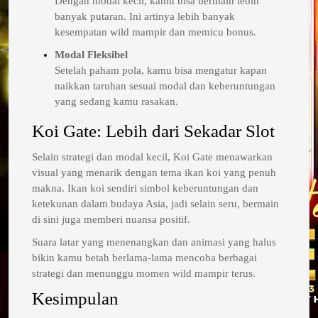
Dengan modal kecil, kamu bisa bermain lebih
banyak putaran. Ini artinya lebih banyak
kesempatan wild mampir dan memicu bonus.
Modal Fleksibel
Setelah paham pola, kamu bisa mengatur kapan
naikkan taruhan sesuai modal dan keberuntungan
yang sedang kamu rasakan.
Koi Gate: Lebih dari Sekadar Slot
Selain strategi dan modal kecil, Koi Gate menawarkan
visual yang menarik dengan tema ikan koi yang penuh
makna. Ikan koi sendiri simbol keberuntungan dan
ketekunan dalam budaya Asia, jadi selain seru, bermain
di sini juga memberi nuansa positif.
Suara latar yang menenangkan dan animasi yang halus
bikin kamu betah berlama-lama mencoba berbagai
strategi dan menunggu momen wild mampir terus.
Kesimpulan