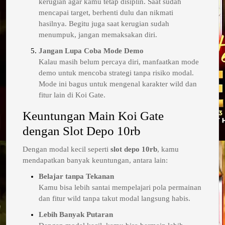
kerugian agar kamu tetap disiplin. Saat sudah
mencapai target, berhenti dulu dan nikmati
hasilnya. Begitu juga saat kerugian sudah
menumpuk, jangan memaksakan diri.
Jangan Lupa Coba Mode Demo
Kalau masih belum percaya diri, manfaatkan mode
demo untuk mencoba strategi tanpa risiko modal.
Mode ini bagus untuk mengenal karakter wild dan
fitur lain di Koi Gate.
Keuntungan Main Koi Gate
dengan Slot Depo 10rb
Dengan modal kecil seperti
slot depo 10rb
, kamu
mendapatkan banyak keuntungan, antara lain:
Belajar tanpa Tekanan
Kamu bisa lebih santai mempelajari pola permainan
dan fitur wild tanpa takut modal langsung habis.
Lebih Banyak Putaran