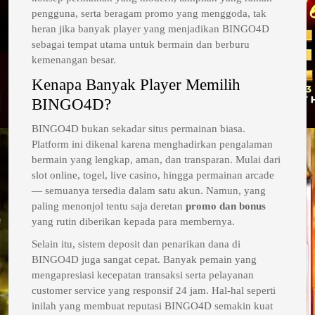
MG
pengguna, serta beragam promo yang menggoda, tak
Live
heran jika banyak player yang menjadikan BINGO4D
sebagai tempat utama untuk bermain dan berburu
kemenangan besar.
Kenapa Banyak Player Memilih
BINGO4D?
BINGO4D bukan sekadar situs permainan biasa.
Platform ini dikenal karena menghadirkan pengalaman
bermain yang lengkap, aman, dan transparan. Mulai dari
slot online, togel, live casino, hingga permainan arcade
— semuanya tersedia dalam satu akun. Namun, yang
paling menonjol tentu saja deretan
promo dan bonus
yang rutin diberikan kepada para membernya.
Selain itu, sistem deposit dan penarikan dana di
BINGO4D juga sangat cepat. Banyak pemain yang
mengapresiasi kecepatan transaksi serta pelayanan
customer service yang responsif 24 jam. Hal-hal seperti
inilah yang membuat reputasi BINGO4D semakin kuat