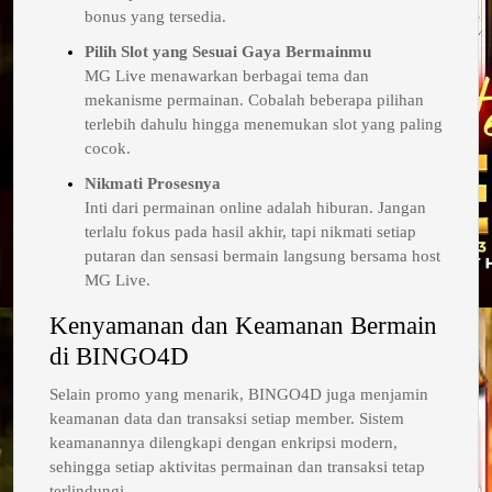
bonus yang tersedia.
Pilih Slot yang Sesuai Gaya Bermainmu
MG Live menawarkan berbagai tema dan
mekanisme permainan. Cobalah beberapa pilihan
terlebih dahulu hingga menemukan slot yang paling
cocok.
Nikmati Prosesnya
Inti dari permainan online adalah hiburan. Jangan
terlalu fokus pada hasil akhir, tapi nikmati setiap
putaran dan sensasi bermain langsung bersama host
MG Live.
Kenyamanan dan Keamanan Bermain
di BINGO4D
Selain promo yang menarik, BINGO4D juga menjamin
keamanan data dan transaksi setiap member. Sistem
keamanannya dilengkapi dengan enkripsi modern,
sehingga setiap aktivitas permainan dan transaksi tetap
terlindungi.