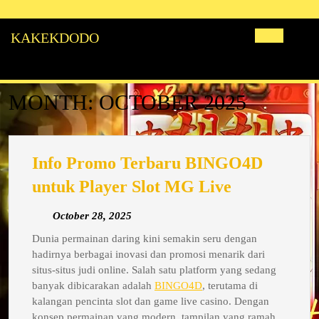
Skip
to
KAKEKDODO
content
Open
Butto
MONTH:
OCTOBER 2025
Info Promo Terbaru BINGO4D
Info
untuk Player Slot MG Live
Promo
October
October 28, 2025
Terbaru
28,
Dunia permainan daring kini semakin seru dengan
BINGO4D
2025
hadirnya berbagai inovasi dan promosi menarik dari
untuk
situs-situs judi online. Salah satu platform yang sedang
Player
banyak dibicarakan adalah
BINGO4D
, terutama di
Slot
kalangan pencinta slot dan game live casino. Dengan
konsep permainan yang modern, tampilan yang ramah