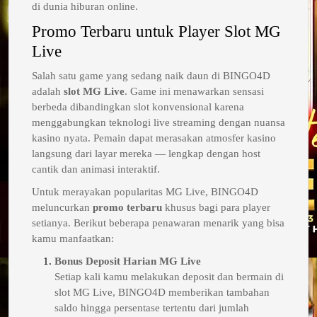
di dunia hiburan online.
Promo Terbaru untuk Player Slot MG
Live
Salah satu game yang sedang naik daun di BINGO4D
adalah
slot MG Live
. Game ini menawarkan sensasi
berbeda dibandingkan slot konvensional karena
menggabungkan teknologi live streaming dengan nuansa
kasino nyata. Pemain dapat merasakan atmosfer kasino
langsung dari layar mereka — lengkap dengan host
cantik dan animasi interaktif.
Untuk merayakan popularitas MG Live, BINGO4D
meluncurkan
promo terbaru
khusus bagi para player
setianya. Berikut beberapa penawaran menarik yang bisa
kamu manfaatkan:
Bonus Deposit Harian MG Live
Setiap kali kamu melakukan deposit dan bermain di
slot MG Live, BINGO4D memberikan tambahan
saldo hingga persentase tertentu dari jumlah