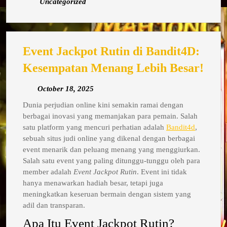
Uncategorized
Event Jackpot Rutin di Bandit4D:
Eve
Kesempatan Menang Lebih Besar!
Jack
October
October 18, 2025
Ruti
18,
Dunia perjudian online kini semakin ramai dengan
di
2025
berbagai inovasi yang memanjakan para pemain. Salah
Ban
satu platform yang mencuri perhatian adalah
Bandit4d
,
Kes
sebuah situs judi online yang dikenal dengan berbagai
Men
event menarik dan peluang menang yang menggiurkan.
Salah satu event yang paling ditunggu-tunggu oleh para
Leb
member adalah
Event Jackpot Rutin
. Event ini tidak
Besa
hanya menawarkan hadiah besar, tetapi juga
meningkatkan keseruan bermain dengan sistem yang
adil dan transparan.
Apa Itu Event Jackpot Rutin?