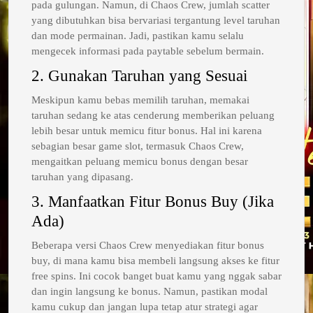
pada gulungan. Namun, di Chaos Crew, jumlah scatter
yang dibutuhkan bisa bervariasi tergantung level taruhan
dan mode permainan. Jadi, pastikan kamu selalu
mengecek informasi pada paytable sebelum bermain.
2. Gunakan Taruhan yang Sesuai
Meskipun kamu bebas memilih taruhan, memakai
taruhan sedang ke atas cenderung memberikan peluang
lebih besar untuk memicu fitur bonus. Hal ini karena
sebagian besar game slot, termasuk Chaos Crew,
mengaitkan peluang memicu bonus dengan besar
taruhan yang dipasang.
3. Manfaatkan Fitur Bonus Buy (Jika
Ada)
Beberapa versi Chaos Crew menyediakan fitur bonus
buy, di mana kamu bisa membeli langsung akses ke fitur
free spins. Ini cocok banget buat kamu yang nggak sabar
dan ingin langsung ke bonus. Namun, pastikan modal
kamu cukup dan jangan lupa tetap atur strategi agar