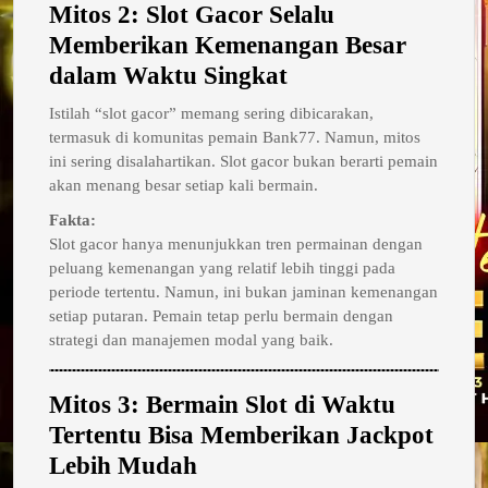
Mitos 2: Slot Gacor Selalu
Memberikan Kemenangan Besar
dalam Waktu Singkat
Istilah “slot gacor” memang sering dibicarakan,
termasuk di komunitas pemain Bank77. Namun, mitos
ini sering disalahartikan. Slot gacor bukan berarti pemain
akan menang besar setiap kali bermain.
Fakta:
Slot gacor hanya menunjukkan tren permainan dengan
peluang kemenangan yang relatif lebih tinggi pada
periode tertentu. Namun, ini bukan jaminan kemenangan
setiap putaran. Pemain tetap perlu bermain dengan
strategi dan manajemen modal yang baik.
Mitos 3: Bermain Slot di Waktu
Tertentu Bisa Memberikan Jackpot
Lebih Mudah