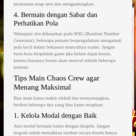
permainan tetap seru dan menguntungkan.
4. Bermain dengan Sabar dan
Perhatikan Pola
Walaupun slot didasarkan pada RNG (Random Number
Generator), beberapa pemain berpengalaman mengamati
pola kecil dalam frekuensi munculnya scatter. Jangan
buru-buru berpindah game jika belum dapat bonus,
karena biasanya bonus akan muncul setelah beberapa
putaran.
Tips Main Chaos Crew agar
Menang Maksimal
Biar main kamu makin efektif dan menyenangkan,
berikut beberapa tips yang bisa kamu terapkan:
1. Kelola Modal dengan Baik
Atur modal bermain kamu dengan disiplin. Jangan
tergoda untuk menaikkan taruhan secara drastis hanya