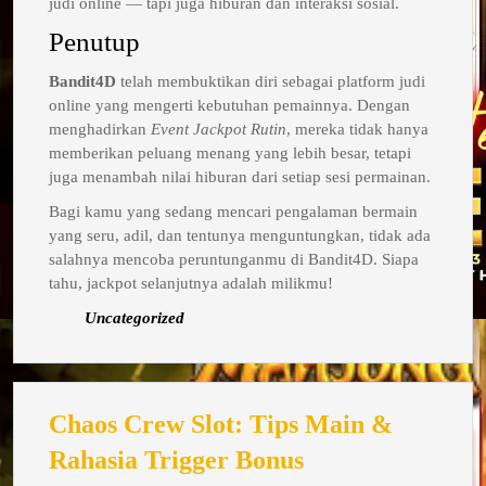
judi online — tapi juga hiburan dan interaksi sosial.
Penutup
Bandit4D
telah membuktikan diri sebagai platform judi
online yang mengerti kebutuhan pemainnya. Dengan
menghadirkan
Event Jackpot Rutin
, mereka tidak hanya
memberikan peluang menang yang lebih besar, tetapi
juga menambah nilai hiburan dari setiap sesi permainan.
Bagi kamu yang sedang mencari pengalaman bermain
yang seru, adil, dan tentunya menguntungkan, tidak ada
salahnya mencoba peruntunganmu di Bandit4D. Siapa
tahu, jackpot selanjutnya adalah milikmu!
Uncategorized
Chaos Crew Slot: Tips Main &
Chaos
Rahasia Trigger Bonus
Crew