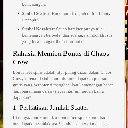
kemenangan.
Simbol Scatter
: Kunci untuk memicu fitur bonus
free spins.
Simbol Karakter
: Setiap karakter punya nilai
kemenangan berbeda, dan ada juga simbol khusus
yang bisa mengaktifkan fitur unik.
Rahasia Memicu Bonus di Chaos
Crew
Bonus free spins adalah fitur paling dicari dalam Chaos
Crew, karena di sini kamu bisa mendapatkan putaran
gratis yang berpotensi menghasilkan kemenangan besar.
Tapi bagaimana caranya agar fitur ini mudah kamu
dapatkan?
1. Perhatikan Jumlah Scatter
Biasanya, untuk memicu bonus free spins kamu harus
mendapatkan setidaknya 3 simbol scatter di mana saja