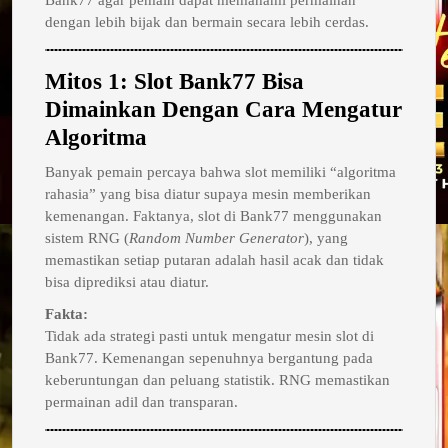
Kamu
dengan lebih bijak dan bermain secara lebih cerdas.
Ketahui
Mitos 1: Slot Bank77 Bisa
Dimainkan Dengan Cara Mengatur
Algoritma
Banyak pemain percaya bahwa slot memiliki “algoritma
rahasia” yang bisa diatur supaya mesin memberikan
kemenangan. Faktanya, slot di Bank77 menggunakan
sistem RNG (
Random Number Generator
), yang
memastikan setiap putaran adalah hasil acak dan tidak
bisa diprediksi atau diatur.
Fakta:
Tidak ada strategi pasti untuk mengatur mesin slot di
Bank77. Kemenangan sepenuhnya bergantung pada
keberuntungan dan peluang statistik. RNG memastikan
permainan adil dan transparan.