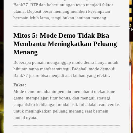
Bank77. RTP dan keberuntungan tetap menjadi faktor
utama. Deposit besar memang memberi kesempatan
bermain lebih lama, tetapi bukan jaminan menang.
Mitos 5: Mode Demo Tidak Bisa
Membantu Meningkatkan Peluang
Menang
Beberapa pemain menganggap mode demo hanya untuk
hiburan tanpa manfaat strategi. Padahal, mode demo di
Bank77 justru bisa menjadi alat latihan yang efektif.
Fakta:
Mode demo membantu pemain memahami mekanisme
game, mempelajari fitur bonus, dan menguji strategi
tanpa risiko kehilangan modal asli. Ini adalah cara cerdas
untuk meningkatkan peluang menang saat bermain
modal nyata.