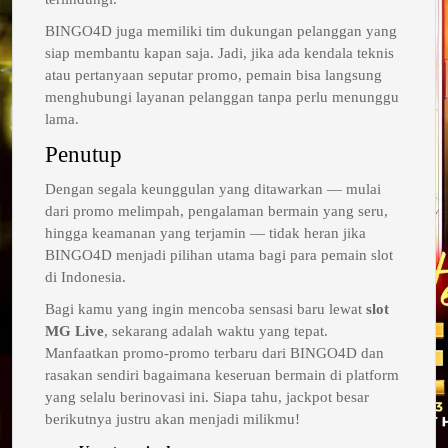
BINGO4D juga memiliki tim dukungan pelanggan yang
siap membantu kapan saja. Jadi, jika ada kendala teknis
atau pertanyaan seputar promo, pemain bisa langsung
menghubungi layanan pelanggan tanpa perlu menunggu
lama.
Penutup
Dengan segala keunggulan yang ditawarkan — mulai
dari promo melimpah, pengalaman bermain yang seru,
hingga keamanan yang terjamin — tidak heran jika
BINGO4D menjadi pilihan utama bagi para pemain slot
di Indonesia.
Bagi kamu yang ingin mencoba sensasi baru lewat
slot
MG Live
, sekarang adalah waktu yang tepat.
Manfaatkan promo-promo terbaru dari BINGO4D dan
rasakan sendiri bagaimana keseruan bermain di platform
yang selalu berinovasi ini. Siapa tahu, jackpot besar
berikutnya justru akan menjadi milikmu!