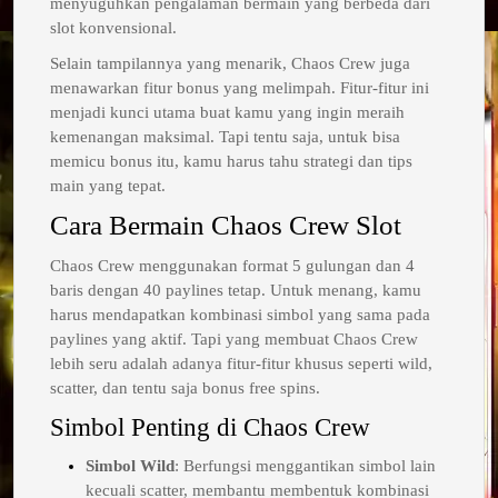
menyuguhkan pengalaman bermain yang berbeda dari
slot konvensional.
Selain tampilannya yang menarik, Chaos Crew juga
menawarkan fitur bonus yang melimpah. Fitur-fitur ini
menjadi kunci utama buat kamu yang ingin meraih
kemenangan maksimal. Tapi tentu saja, untuk bisa
memicu bonus itu, kamu harus tahu strategi dan tips
main yang tepat.
Cara Bermain Chaos Crew Slot
Chaos Crew menggunakan format 5 gulungan dan 4
baris dengan 40 paylines tetap. Untuk menang, kamu
harus mendapatkan kombinasi simbol yang sama pada
paylines yang aktif. Tapi yang membuat Chaos Crew
lebih seru adalah adanya fitur-fitur khusus seperti wild,
scatter, dan tentu saja bonus free spins.
Simbol Penting di Chaos Crew
Simbol Wild
: Berfungsi menggantikan simbol lain
kecuali scatter, membantu membentuk kombinasi