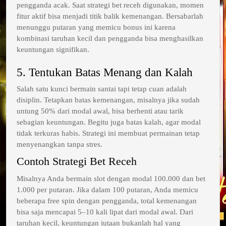
pengganda acak. Saat strategi bet receh digunakan, momen
fitur aktif bisa menjadi titik balik kemenangan. Bersabarlah
menunggu putaran yang memicu bonus ini karena
kombinasi taruhan kecil dan pengganda bisa menghasilkan
keuntungan signifikan.
5. Tentukan Batas Menang dan Kalah
Salah satu kunci bermain santai tapi tetap cuan adalah
disiplin. Tetapkan batas kemenangan, misalnya jika sudah
untung 50% dari modal awal, bisa berhenti atau tarik
sebagian keuntungan. Begitu juga batas kalah, agar modal
tidak terkuras habis. Strategi ini membuat permainan tetap
menyenangkan tanpa stres.
Contoh Strategi Bet Receh
Misalnya Anda bermain slot dengan modal 100.000 dan bet
1.000 per putaran. Jika dalam 100 putaran, Anda memicu
beberapa free spin dengan pengganda, total kemenangan
bisa saja mencapai 5–10 kali lipat dari modal awal. Dari
taruhan kecil, keuntungan jutaan bukanlah hal yang