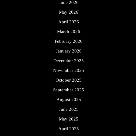
June 2026
May 2026
April 2026
March 2026
February 2026
January 2026
December 2025
November 2025
October 2025
September 2025
August 2025
June 2025
May 2025
April 2025