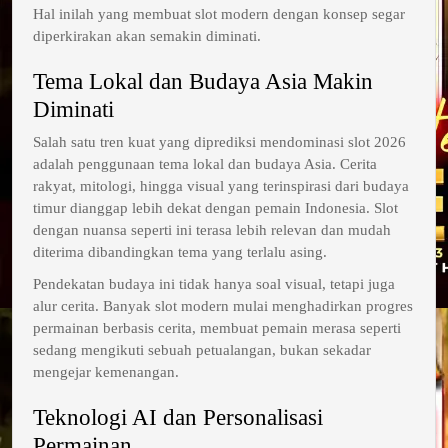
Hal inilah yang membuat slot modern dengan konsep segar
diperkirakan akan semakin diminati.
Tema Lokal dan Budaya Asia Makin
Diminati
Salah satu tren kuat yang diprediksi mendominasi slot 2026
adalah penggunaan tema lokal dan budaya Asia. Cerita
rakyat, mitologi, hingga visual yang terinspirasi dari budaya
timur dianggap lebih dekat dengan pemain Indonesia. Slot
dengan nuansa seperti ini terasa lebih relevan dan mudah
diterima dibandingkan tema yang terlalu asing.
Pendekatan budaya ini tidak hanya soal visual, tetapi juga
alur cerita. Banyak slot modern mulai menghadirkan progres
permainan berbasis cerita, membuat pemain merasa seperti
sedang mengikuti sebuah petualangan, bukan sekadar
mengejar kemenangan.
Teknologi AI dan Personalisasi
Permainan