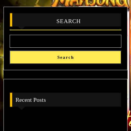
SEARCH
Search
Recent Posts
Berburu Singa Emas! 5 Lucky Lions Habanero x Situs
Toto