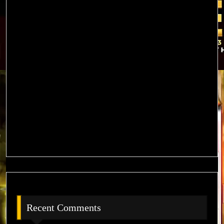
Evolusi MG Live: Bagaimana Microgaming Merajai Pasar
Live Casino Asia
Kapan Harus Berhenti Spin? Tips Psikologi Main Slot di
Ratutogel
Sensasi Layar Penuh Kemenangan Habanero Bersama
Superbandar
Belajar dari Pro: Replay Max Win 18.750x MG Live
Recent Comments