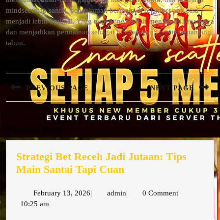
mindset tetap santai, pengalaman bermain di rejekibet apk bisa
menjadi lebih optimal. Yang terpenting adalah menikmati prosesnya
dan menjadikan permainan sebagai hiburan yang positif sepanjang
tahun.
Post
navigation
PREVIOUS PAGE
NEXT PAGE
Previous
Next
post:
post:
Related Post
Strategi Bet Receh Jadi Jutaan: Tips
Strategi
Main Santai Tapi Cuan
Bet
Receh
February
admin
February 13, 2026
|
admin
|
0 Comment
|
13,
10:25 am
Jadi
2026
Jutaan: