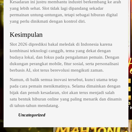
Kesadaran ini justru membantu industri berkembang ke arah
yang lebih sehat. Slot tidak lagi dipandang sekadar
permainan untung-untungan, tetapi sebagai hiburan digital
yang perlu dinikmati dengan kontrol diri.
Kesimpulan
Slot 2026 diprediksi bakal meledak di Indonesia karena
kombinasi teknologi canggih, tema yang dekat dengan
budaya lokal, dan fokus pada pengalaman pemain. Dengan
dukungan perangkat mobile, fitur sosial, serta personalisasi
berbasis AI, slot terus berevolusi mengikuti zaman.
Namun, di balik semua inovasi tersebut, kunci utama tetap
pada cara pemain menikmatinya. Selama dimainkan dengan
bijak dan penuh kesadaran, slot akan terus menjadi salah
satu bentuk hiburan online yang paling menarik dan dinamis
di tahun-tahun mendatang.
Uncategorized