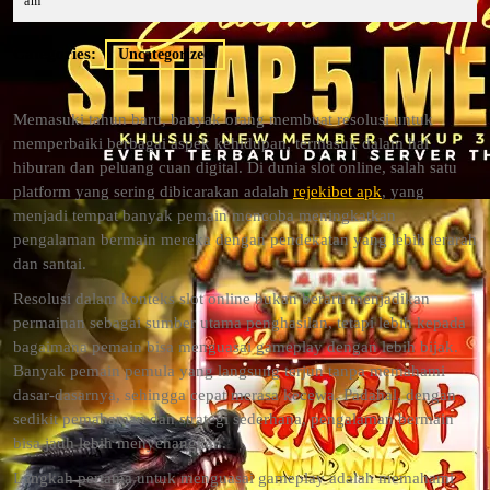
24,
am
2026
Categories:
Uncategorized
Memasuki tahun baru, banyak orang membuat resolusi untuk
memperbaiki berbagai aspek kehidupan, termasuk dalam hal
hiburan dan peluang cuan digital. Di dunia slot online, salah satu
platform yang sering dibicarakan adalah
rejekibet apk
, yang
menjadi tempat banyak pemain mencoba meningkatkan
pengalaman bermain mereka dengan pendekatan yang lebih terarah
dan santai.
Resolusi dalam konteks slot online bukan berarti menjadikan
permainan sebagai sumber utama penghasilan, tetapi lebih kepada
bagaimana pemain bisa menguasai gameplay dengan lebih bijak.
Banyak pemain pemula yang langsung terjun tanpa memahami
dasar-dasarnya, sehingga cepat merasa kecewa. Padahal, dengan
sedikit pemahaman dan strategi sederhana, pengalaman bermain
bisa jauh lebih menyenangkan.
Langkah pertama untuk menguasai gameplay adalah memahami