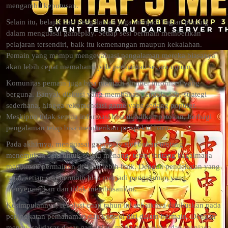
mengambil keputusan.
Selain itu, belajar dari pengalaman juga menjadi bagian penting
dalam menguasai gameplay. Setiap sesi bermain memberikan
pelajaran tersendiri, baik itu kemenangan maupun kekalahan.
Pemain yang mampu mengevaluasi pengalaman mereka biasanya
akan lebih cepat memahami pola permainan secara umum.
Komunitas pemain juga bisa menjadi sumber informasi yang
berguna. Banyak diskusi yang membahas pengalaman, strategi
sederhana, hingga rekomendasi game yang sedang populer.
Meskipun tidak semua informasi bisa dijadikan patokan, berbagi
pengalaman tetap bisa memberikan perspektif baru.
Pada akhirnya, menguasai gameplay slot bukan tentang
menemukan cara untuk selalu menang, tetapi tentang bagaimana
menikmati permainan dengan lebih baik. Dengan pendekatan yang
tepat, setiap sesi bermain bisa menjadi pengalaman yang
menyenangkan dan tidak membosankan.
Kesimpulannya, resolusi cuan tahun ini sebaiknya difokuskan pada
peningkatan pemahaman dan kontrol diri dalam bermain. Dengan
menguasai dasar-dasar gameplay, mengatur waktu, dan menjaga