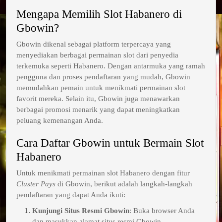
Mengapa Memilih Slot Habanero di
Gbowin?
Gbowin dikenal sebagai platform terpercaya yang
menyediakan berbagai permainan slot dari penyedia
terkemuka seperti Habanero.
Dengan antarmuka yang ramah
pengguna dan proses pendaftaran yang mudah, Gbowin
memudahkan pemain untuk menikmati permainan slot
favorit mereka.
Selain itu, Gbowin juga menawarkan
berbagai promosi menarik yang dapat meningkatkan
peluang kemenangan Anda.
Cara Daftar Gbowin untuk Bermain Slot
Habanero
Untuk menikmati permainan slot Habanero dengan fitur
Cluster Pays
di Gbowin, berikut adalah langkah-langkah
pendaftaran yang dapat Anda ikuti:
Kunjungi Situs Resmi Gbowin
:
Buka browser Anda
dan masukkan alamat situs resmi Gbowin.