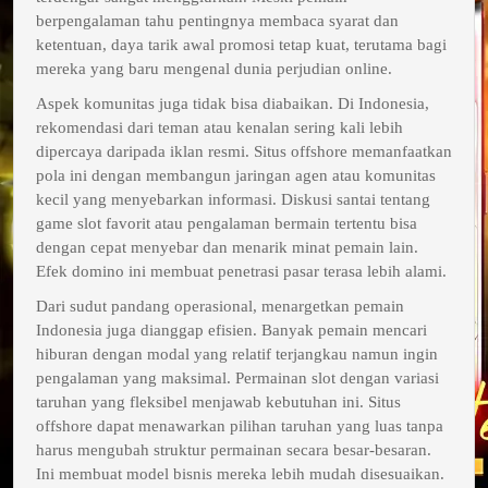
berpengalaman tahu pentingnya membaca syarat dan
ketentuan, daya tarik awal promosi tetap kuat, terutama bagi
mereka yang baru mengenal dunia perjudian online.
Aspek komunitas juga tidak bisa diabaikan. Di Indonesia,
rekomendasi dari teman atau kenalan sering kali lebih
dipercaya daripada iklan resmi. Situs offshore memanfaatkan
pola ini dengan membangun jaringan agen atau komunitas
kecil yang menyebarkan informasi. Diskusi santai tentang
game slot favorit atau pengalaman bermain tertentu bisa
dengan cepat menyebar dan menarik minat pemain lain.
Efek domino ini membuat penetrasi pasar terasa lebih alami.
Dari sudut pandang operasional, menargetkan pemain
Indonesia juga dianggap efisien. Banyak pemain mencari
hiburan dengan modal yang relatif terjangkau namun ingin
pengalaman yang maksimal. Permainan slot dengan variasi
taruhan yang fleksibel menjawab kebutuhan ini. Situs
offshore dapat menawarkan pilihan taruhan yang luas tanpa
harus mengubah struktur permainan secara besar-besaran.
Ini membuat model bisnis mereka lebih mudah disesuaikan.