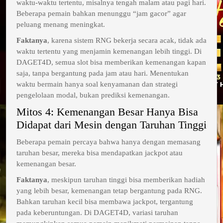
waktu-waktu tertentu, misalnya tengah malam atau pagi hari.
Beberapa pemain bahkan menunggu “jam gacor” agar
peluang menang meningkat.
Faktanya
, karena sistem RNG bekerja secara acak, tidak ada
waktu tertentu yang menjamin kemenangan lebih tinggi. Di
DAGET4D, semua slot bisa memberikan kemenangan kapan
saja, tanpa bergantung pada jam atau hari. Menentukan
waktu bermain hanya soal kenyamanan dan strategi
pengelolaan modal, bukan prediksi kemenangan.
Mitos 4: Kemenangan Besar Hanya Bisa
Didapat dari Mesin dengan Taruhan Tinggi
Beberapa pemain percaya bahwa hanya dengan memasang
taruhan besar, mereka bisa mendapatkan jackpot atau
kemenangan besar.
Faktanya
, meskipun taruhan tinggi bisa memberikan hadiah
yang lebih besar, kemenangan tetap bergantung pada RNG.
Bahkan taruhan kecil bisa membawa jackpot, tergantung
pada keberuntungan. Di DAGET4D, variasi taruhan