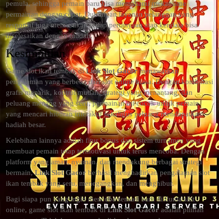
pemula, sehingga pemain baru bisa memahami mekanisme
permainan dengan cepat. Dukungan layanan pelanggan yang
responsif juga memastikan setiap pertanyaan atau kendala bisa
diselesaikan dengan mudah.
Kesimpulan
Game slot ikan tembak di
Link Slot Gacor
menawarkan
pengalaman yang berbeda dari slot online biasa. Dengan kombinasi
grafis menarik, kontrol mudah, strategi yang menantang, dan
peluang menang yang seru, permainan ini cocok untuk pemain
yang mencari hiburan interaktif sekaligus peluang mendapatkan
hadiah besar.
Kelebihan lainnya adalah fitur bonus dan sistem turnamen yang
membuat pemain tetap termotivasi untuk terus mencoba. Dengan
platform yang aman, nyaman, dan mendukung berbagai strategi
bermain,
Link Slot Gacor
berhasil menghadirkan pengalaman slot
ikan tembak yang seru, menegangkan, dan menghibur.
Bagi siapa pun yang ingin mencoba sensasi baru di dunia slot
online, game slot ikan tembak di
Link Slot Gacor
adalah pilihan