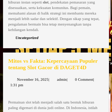
hiburan instan seperti
slot
, pendekatan pemasaran yang
disesuaikan, serta kekuatan komunitas. Bagi pemain,
memahami alasan di balik strategi ini membantu mereka
menjadi lebih sadar dan selektif. Dengan sikap yang tepat,
pengalaman bermain bisa tetap menyenangkan tanpa
kehilangan kendali.
Uncategorized
Mitos vs Fakta: Kepercayaan Populer
Mitos
tentang Slot Gacor di DAGET4D
vs
Fakta:
November
admin
November 16, 2025
|
admin
|
0 Comment
|
16,
1:31 pm
Kepercaya
2025
Populer
tentang
Permainan slot telah menjadi salah satu bentuk hiburan
Slot
paling digemari di dunia judi online. Di Indonesia, istilah