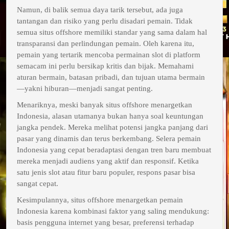
Namun, di balik semua daya tarik tersebut, ada juga
tantangan dan risiko yang perlu disadari pemain. Tidak
semua situs offshore memiliki standar yang sama dalam hal
transparansi dan perlindungan pemain. Oleh karena itu,
pemain yang tertarik mencoba permainan slot di platform
semacam ini perlu bersikap kritis dan bijak. Memahami
aturan bermain, batasan pribadi, dan tujuan utama bermain
—yakni hiburan—menjadi sangat penting.
Menariknya, meski banyak situs offshore menargetkan
Indonesia, alasan utamanya bukan hanya soal keuntungan
jangka pendek. Mereka melihat potensi jangka panjang dari
pasar yang dinamis dan terus berkembang. Selera pemain
Indonesia yang cepat beradaptasi dengan tren baru membuat
mereka menjadi audiens yang aktif dan responsif. Ketika
satu jenis slot atau fitur baru populer, respons pasar bisa
sangat cepat.
Kesimpulannya, situs offshore menargetkan pemain
Indonesia karena kombinasi faktor yang saling mendukung:
basis pengguna internet yang besar, preferensi terhadap