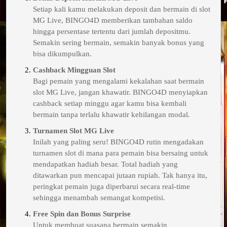
Setiap kali kamu melakukan deposit dan bermain di slot
MG Live, BINGO4D memberikan tambahan saldo
hingga persentase tertentu dari jumlah depositmu.
Semakin sering bermain, semakin banyak bonus yang
bisa dikumpulkan.
Cashback Mingguan Slot
Bagi pemain yang mengalami kekalahan saat bermain
slot MG Live, jangan khawatir. BINGO4D menyiapkan
cashback setiap minggu agar kamu bisa kembali
bermain tanpa terlalu khawatir kehilangan modal.
Turnamen Slot MG Live
Inilah yang paling seru! BINGO4D rutin mengadakan
turnamen slot di mana para pemain bisa bersaing untuk
mendapatkan hadiah besar. Total hadiah yang
ditawarkan pun mencapai jutaan rupiah. Tak hanya itu,
peringkat pemain juga diperbarui secara real-time
sehingga menambah semangat kompetisi.
Free Spin dan Bonus Surprise
Untuk membuat suasana bermain semakin