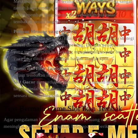
Meskipun permainan ini terlihat kompleks, kontrolnya sangat
ramah bagi pemula. Pemain hanya perlu mengarahkan senjata
dan menembak ikan, sambil menyesuaikan kekuatan
tembakan sesuai target yang ingin dicapai.
Peluang Menang yang Menarik
Setiap jenis ikan memiliki nilai poin berbeda, sehingga strategi
dalam memilih target sangat penting. Dengan pendekatan
yang tepat, pemain berpeluang mengumpulkan poin besar
yang bisa ditukarkan dengan hadiah atau jackpot.
Bonus dan Fitur Tambahan
Selain tembakan reguler, beberapa game ikan tembak di
Link
Slot Gacor
menyediakan bonus khusus, seperti bom ikan atau
target spesial yang muncul sesekali. Bonus ini menambah
sensasi dan meningkatkan peluang menang.
Tips Bermain Game Slot Ikan Tembak
Agar pengalaman bermain lebih seru dan peluang menang
meningkat, pemain bisa mengikuti beberapa tips berikut: