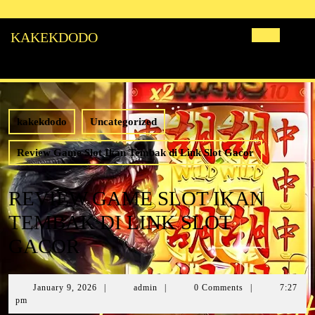
Skip
to
KAKEKDODO
content
Open
Butto
kakekdodo
Uncategorized
Review Game Slot Ikan Tembak di Link Slot Gacor
REVIEW GAME SLOT IKAN
TEMBAK DI LINK SLOT
GACOR
January
January 9, 2026
|
admin
|
0 Comments
|
7:27
9,
pm
2026