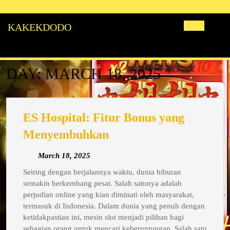
Skip
to
KAKEKDODO
content
Open
Butto
DAY:
MARCH 18, 2025
ES Hospital: Fitur Bonus yang
ES
Menyembuhkan
Hospital:
March
March 18, 2025
Fitur
18,
Seiring dengan berjalannya waktu, dunia hiburan
Bonus
2025
semakin berkembang pesat. Salah satunya adalah
yang
perjudian online yang kian diminati oleh masyarakat,
Menyembuhkan
termasuk di Indonesia. Dalam dunia yang penuh dengan
ketidakpastian ini, mesin slot menjadi pilihan bagi
sebagian orang untuk mencari keberuntungan. Salah satu