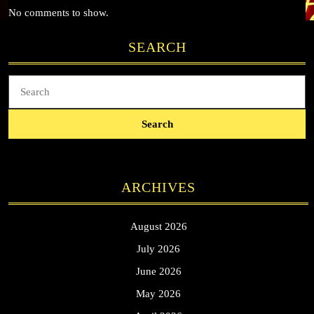
No comments to show.
SEARCH
Search
for:
ARCHIVES
August 2026
July 2026
June 2026
May 2026