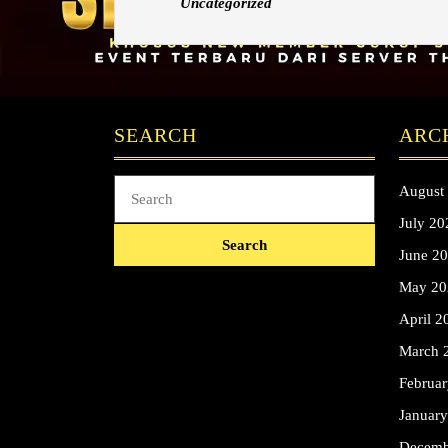
Uncategorized
SEARCH
ARC
Search
August
for:
July 20
June 2
May 20
April 2
March 
Februa
Januar
Decemb