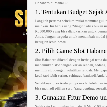
Habanero di Maha168.
1. Tentukan Budget Sejak 
Langkah pertama sebelum mulai memutar gulun
mainkan. Ini harus uang “dingin” alias bukan u
Rp500.000 yang bisa dialokasikan untuk berma
Anda. Jangan tergoda untuk menambah modal jika
kerugian lebih besar.
2. Pilih Game Slot Haban
Slot Habanero dikenal dengan berbagai tema da
menemukan slot dengan varian rendah, sedang, h
memilih slot dengan volatilitas rendah. Menga
kecil tapi lebih sering, sehingga bankroll Anda 
Sebaliknya, jika Anda punya modal lebih dan ing
bisa menjadi pilihan seru. Yang penting, sesua
3. Gunakan Fitur Demo un
Salah satu keunggulan bermain di Maha168 adal