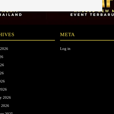
HIVES
META
 2026
Log in
26
026
26
026
2026
ry 2026
y 2026
er 2025