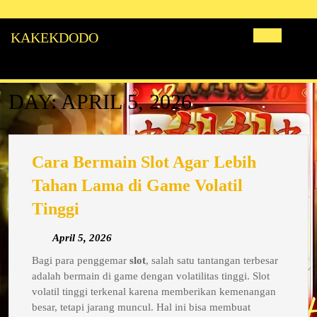
Skip
to
KAKEKDODO
content
Open
Butto
DAY:
APRIL 5, 2026
Cara Bermain Slot Agar Lebih
Tahan Lama di Game Volatil
Cara
Tinggi
Bermain
April
April 5, 2026
Slot
5,
Bagi para penggemar
slot
, salah satu tantangan terbesar
Agar
2026
adalah bermain di game dengan volatilitas tinggi. Slot
Lebih
volatil tinggi terkenal karena memberikan kemenangan
Tahan
besar, tetapi jarang muncul. Hal ini bisa membuat