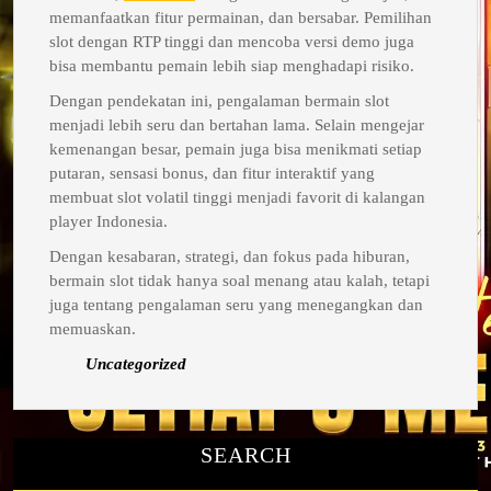
memanfaatkan fitur permainan, dan bersabar. Pemilihan
slot dengan RTP tinggi dan mencoba versi demo juga
bisa membantu pemain lebih siap menghadapi risiko.
Dengan pendekatan ini, pengalaman bermain slot
menjadi lebih seru dan bertahan lama. Selain mengejar
kemenangan besar, pemain juga bisa menikmati setiap
putaran, sensasi bonus, dan fitur interaktif yang
membuat slot volatil tinggi menjadi favorit di kalangan
player Indonesia.
Dengan kesabaran, strategi, dan fokus pada hiburan,
bermain slot tidak hanya soal menang atau kalah, tetapi
juga tentang pengalaman seru yang menegangkan dan
memuaskan.
Uncategorized
SEARCH