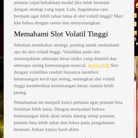
Lama
pemain cepat kehabisan modal jika tidak bermain
dengan strategi yang tepat. Lalu, bagaimana cara
di
bermain agar lebih tahan lama di slot volatil tinggi? Mari
Game
kita bahas dengan santai dan menyenangkan.
Volatil
Memahami Slot Volatil Tinggi
Tinggi
Sebelum membahas strategi, penting untuk memahami
apa itu slot volatil tinggi. Volatilitas pada slot
menunjukkan seberapa besar risiko yang diambil dan
seberapa sering kemenangan muncul.
jackpot338
Slot
dengan volatilitas rendah biasanya memberi
kemenangan kecil tapi sering, sedangkan slot volatil
tinggi memberikan kemenangan besar, namun lebih
jarang.
Pemahaman ini menjadi kunci pertama agar pemain bisa
bertahan lebih lama. Dengan menyadari bahwa
kemenangan tidak akan selalu datang setiap putaran,
pemain bisa lebih sabar dan fokus pada pengalaman
bermain, bukan hanya hasil akhir.