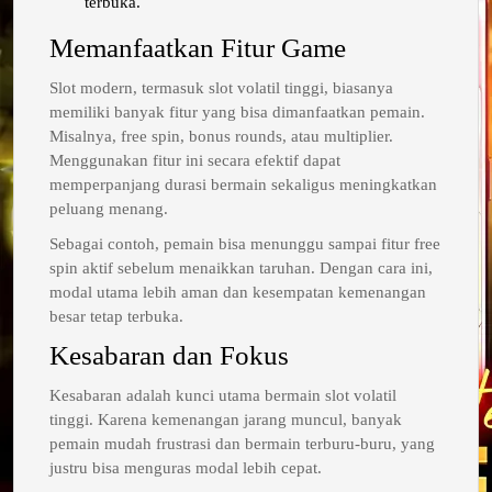
terbuka.
Memanfaatkan Fitur Game
Slot modern, termasuk slot volatil tinggi, biasanya
memiliki banyak fitur yang bisa dimanfaatkan pemain.
Misalnya, free spin, bonus rounds, atau multiplier.
Menggunakan fitur ini secara efektif dapat
memperpanjang durasi bermain sekaligus meningkatkan
peluang menang.
Sebagai contoh, pemain bisa menunggu sampai fitur free
spin aktif sebelum menaikkan taruhan. Dengan cara ini,
modal utama lebih aman dan kesempatan kemenangan
besar tetap terbuka.
Kesabaran dan Fokus
Kesabaran adalah kunci utama bermain slot volatil
tinggi. Karena kemenangan jarang muncul, banyak
pemain mudah frustrasi dan bermain terburu-buru, yang
justru bisa menguras modal lebih cepat.