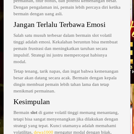
permainan, fitur bonus, dan potensi kemenangan besar.
Dengan pengalaman ini, pemain lebih percaya diri ketika
bermain dengan uang asli.
Jangan Terlalu Terbawa Emosi
Salah satu musuh terbesar dalam bermain slot volatil
tinggi adalah emosi. Kekalahan beruntun bisa membuat
pemain frustrasi dan meningkatkan taruhan secara
impulsif. Strategi ini justru mempercepat habisnya
modal.
Tetap tenang, tarik napas, dan ingat bahwa kemenangan
besar akan datang secara acak. Bermain dengan kepala
dingin membuat pemain lebih tahan lama dan tetap
menikmati permainan.
Kesimpulan
Bermain
slot
di game volatil tinggi memang menantang,
tetapi bisa sangat menyenangkan jika dilakukan dengan
strategi yang tepat. Kunci utamanya adalah memahami
volatilitas,
dewa1000
mengatur modal dengan bijak,