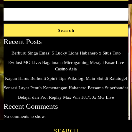
Search
Recent Posts
Berburu Singa Emas! 5 Lucky Lions Habanero x Situs Toto
Evolusi MG Live: Bagaimana Microgaming Merajai Pasar Live
Casino Asia
Kapan Harus Berhenti Spin? Tips Psikologi Main Slot di Ratutogel
Sensasi Layar Penuh Kemenangan Habanero Bersama Superbandar
Belajar dari Pro: Replay Max Win 18.750x MG Live
Recent Comments
No comments to show.
SEARCH